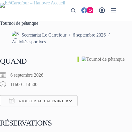
Passer
au
contenu
Tournoi de pétanque
Secrétariat Le Carrefour
6 septembre 2026
Activités sportives
QUAND
6 septembre 2026
11h00 - 14h00
AJOUTER AU CALENDRIER
Télécharger ICS
Calendrier Google
iCalendar
Office 365
Outlook Live
RÉSERVATIONS