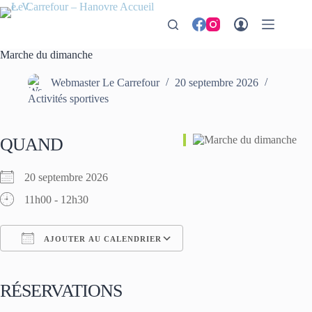
Passer
au
contenu
Marche du dimanche
Webmaster Le Carrefour
20 septembre 2026
Activités sportives
QUAND
20 septembre 2026
11h00 - 12h30
AJOUTER AU CALENDRIER
Télécharger ICS
Calendrier Google
iCalendar
Office 365
Outlook Live
RÉSERVATIONS