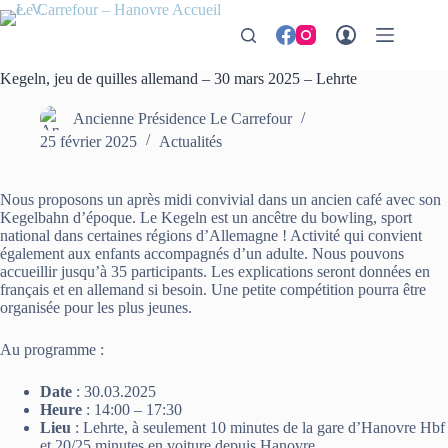
Passer
au
contenu
Kegeln, jeu de quilles allemand – 30 mars 2025 – Lehrte
Ancienne Présidence Le Carrefour
25 février 2025
Actualités
Nous proposons un après midi convivial dans un ancien café avec son
Kegelbahn d’époque. Le Kegeln est un ancêtre du bowling, sport
national dans certaines régions d’Allemagne ! Activité qui convient
également aux enfants accompagnés d’un adulte. Nous pouvons
accueillir jusqu’à 35 participants. Les explications seront données en
français et en allemand si besoin. Une petite compétition pourra être
organisée pour les plus jeunes.
Au programme :
Date
: 30.03.2025
Heure
: 14:00 – 17:30
Lieu
: Lehrte, à seulement 10 minutes de la gare d’Hanovre Hbf
et 20/25 minutes en voiture depuis Hanovre.